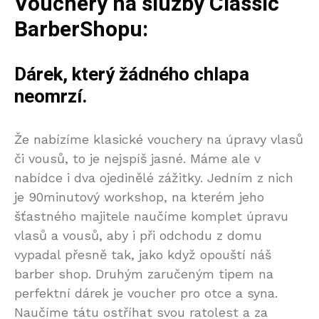
Vouchery na služby Classic
BarberShopu:
Dárek, který žádného chlapa
neomrzí.
Že nabízíme klasické vouchery na úpravy vlasů
či vousů, to je nejspíš jasné. Máme ale v
nabídce i dva ojedinělé zážitky. Jedním z nich
je 90minutový workshop, na kterém jeho
šťastného majitele naučíme komplet úpravu
vlasů a vousů, aby i při odchodu z domu
vypadal přesně tak, jako když opouští náš
barber shop. Druhým zaručeným tipem na
perfektní dárek je voucher pro otce a syna.
Naučíme tátu ostříhat svou ratolest a za