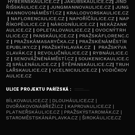
HYBERNSKÁULICE.CZ
|
JAKUBSKÁULICE.CZ
|
JIND
ŘIŠSKÁULICE.CZ
|
JUNGMANNOVAULICE.CZ
|
JUNG
MANNOVONÁMĚSTÍ.CZ
|
KRALODVORSKAULICE.CZ
|
NAFLORENCIULICE.CZ
|
NAPOŘÍČÍULICE.CZ
|
NAP
ŘÍKOPĚULICE.CZ
|
NÁRODNÍULICE.CZ
|
NEKÁZANK
AULICE.CZ
|
OPLETALOVAULICE.CZ
|
OVOCNÝTRH
ULICE.CZ
|
PANSKÁULICE.CZ
|
PRAŽSKÁFLORENC.C
Z
|
PRAŽSKÁMASARYČKA.CZ
|
PRAŽSKÉNÁMĚSTÍR
EPUBLIKY.CZ
|
PRAŽSKÝHLAVÁK.CZ
|
PRAŽSKÝVA
CLAVÁK.CZ
|
REVOLUČNÍULICE.CZ
|
RYBNÁULICE.C
Z
|
SENOVÁŽNÉNÁMĚSTÍ.CZ
|
SOUKENICKAULICE.C
Z
|
SPÁLENÁULICE.CZ
|
ŠTĚPÁNSKÁULICE.CZ
|
TRUH
LAŘSKAULICE.CZ
|
VCELNICIULICE.CZ
|
VODIČKOV
AULICE.CZ
ULICE PROJEKTU PAŘÍŽSKÁ :
BÍLKOVAULICE.CZ | DLOUHÁULICE.CZ |
DVOŘÁKOVONÁBŘEŽÍ.CZ | KAPROVAULICE.CZ |
PLATNEŘSKÁULICE.CZ | PRAŽSKÝSTAROMÁK.CZ |
STAROMĚSTSKÁNÁPLAVKA.CZ | ŠIROKÁULICE.CZ