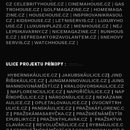
CZ
CELEBRITYHOUSE.CZ
|
CINEMAHOUSE.CZ
|
GAS
TROHOUSE.CZ
|
GOLFMAGAZINE.CZ
|
HOMEMAGA
ZINE.CZ
|
HOUSEHOUSE.CZ
|
INSPIROVANIKRASOU.
CZ
|
KIDSHOUSE.CZ
|
LETNISERVIS.CZ
|
LUXURYHO
USE.CZ
|
LUXUSNIPLAZE.CZ
|
MENHOUSE.CZ
|
NEJ
LEPSIKAVARNY.CZ
|
NICEMAGAZINE.CZ
|
RUNHOUS
E.CZ
|
SEFREDAKTORZAVOLANTEM.CZ
|
SNEHOVY
SERVIS.CZ
|
WATCHHOUSE.CZ
|
ULICE PROJEKTU PŘÍKOPY :
HYBERNSKÁULICE.CZ
|
JAKUBSKÁULICE.CZ
|
JIND
ŘIŠSKÁULICE.CZ
|
JUNGMANNOVAULICE.CZ
|
JUNG
MANNOVONÁMĚSTÍ.CZ
|
KRALODVORSKAULICE.CZ
|
NAFLORENCIULICE.CZ
|
NAPOŘÍČÍULICE.CZ
|
NAP
ŘÍKOPĚULICE.CZ
|
NÁRODNÍULICE.CZ
|
NEKÁZANK
AULICE.CZ
|
OPLETALOVAULICE.CZ
|
OVOCNÝTRH
ULICE.CZ
|
PANSKÁULICE.CZ
|
PRAŽSKÁFLORENC.C
Z
|
PRAŽSKÁMASARYČKA.CZ
|
PRAŽSKÉNÁMĚSTÍR
EPUBLIKY.CZ
|
PRAŽSKÝHLAVÁK.CZ
|
PRAŽSKÝVA
CLAVÁK.CZ
|
REVOLUČNÍULICE.CZ
|
RYBNÁULICE.C