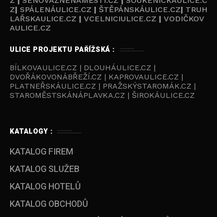
Z
|
SENOVÁŽNÉNÁMĚSTÍ.CZ
|
SOUKENICKAULICE.C
Z
|
SPÁLENÁULICE.CZ
|
ŠTĚPÁNSKÁULICE.CZ
|
TRUH
LAŘSKAULICE.CZ
|
VCELNICIULICE.CZ
|
VODIČKOV
AULICE.CZ
ULICE PROJEKTU PAŘÍŽSKÁ :
BÍLKOVAULICE.CZ | DLOUHÁULICE.CZ |
DVOŘÁKOVONÁBŘEŽÍ.CZ | KAPROVAULICE.CZ |
PLATNEŘSKÁULICE.CZ | PRAŽSKÝSTAROMÁK.CZ |
STAROMĚSTSKÁNÁPLAVKA.CZ | ŠIROKÁULICE.CZ
KATALOGY :
KATALOG FIREM
KATALOG SLUŽEB
KATALOG HOTELŮ
KATALOG OBCHODŮ