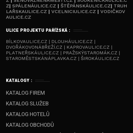
Z
|
SENOVÁŽNÉNÁMĚSTÍ.CZ
|
SOUKENICKAULICE.C
Z
|
SPÁLENÁULICE.CZ
|
ŠTĚPÁNSKÁULICE.CZ
|
TRUH
LAŘSKAULICE.CZ
|
VCELNICIULICE.CZ
|
VODIČKOV
AULICE.CZ
ULICE PROJEKTU PAŘÍŽSKÁ :
BÍLKOVAULICE.CZ | DLOUHÁULICE.CZ |
DVOŘÁKOVONÁBŘEŽÍ.CZ | KAPROVAULICE.CZ |
PLATNEŘSKÁULICE.CZ | PRAŽSKÝSTAROMÁK.CZ |
STAROMĚSTSKÁNÁPLAVKA.CZ | ŠIROKÁULICE.CZ
KATALOGY :
KATALOG FIREM
KATALOG SLUŽEB
KATALOG HOTELŮ
KATALOG OBCHODŮ