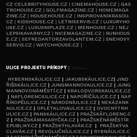
CZ
CELEBRITYHOUSE.CZ
|
CINEMAHOUSE.CZ
|
GAS
TROHOUSE.CZ
|
GOLFMAGAZINE.CZ
|
HOMEMAGA
ZINE.CZ
|
HOUSEHOUSE.CZ
|
INSPIROVANIKRASOU.
CZ
|
KIDSHOUSE.CZ
|
LETNISERVIS.CZ
|
LUXURYHO
USE.CZ
|
LUXUSNIPLAZE.CZ
|
MENHOUSE.CZ
|
NEJ
LEPSIKAVARNY.CZ
|
NICEMAGAZINE.CZ
|
RUNHOUS
E.CZ
|
SEFREDAKTORZAVOLANTEM.CZ
|
SNEHOVY
SERVIS.CZ
|
WATCHHOUSE.CZ
|
ULICE PROJEKTU PŘÍKOPY :
HYBERNSKÁULICE.CZ
|
JAKUBSKÁULICE.CZ
|
JIND
ŘIŠSKÁULICE.CZ
|
JUNGMANNOVAULICE.CZ
|
JUNG
MANNOVONÁMĚSTÍ.CZ
|
KRALODVORSKAULICE.CZ
|
NAFLORENCIULICE.CZ
|
NAPOŘÍČÍULICE.CZ
|
NAP
ŘÍKOPĚULICE.CZ
|
NÁRODNÍULICE.CZ
|
NEKÁZANK
AULICE.CZ
|
OPLETALOVAULICE.CZ
|
OVOCNÝTRH
ULICE.CZ
|
PANSKÁULICE.CZ
|
PRAŽSKÁFLORENC.C
Z
|
PRAŽSKÁMASARYČKA.CZ
|
PRAŽSKÉNÁMĚSTÍR
EPUBLIKY.CZ
|
PRAŽSKÝHLAVÁK.CZ
|
PRAŽSKÝVA
CLAVÁK.CZ
|
REVOLUČNÍULICE.CZ
|
RYBNÁULICE.C