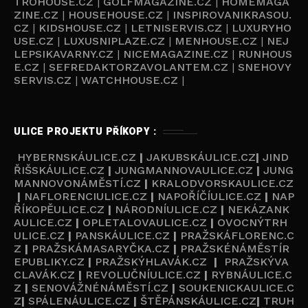
TROHOUSE.CZ
|
GOLFMAGAZINE.CZ
|
HOMEMAGA
ZINE.CZ
|
HOUSEHOUSE.CZ
|
INSPIROVANIKRASOU.
CZ
|
KIDSHOUSE.CZ
|
LETNISERVIS.CZ
|
LUXURYHO
USE.CZ
|
LUXUSNIPLAZE.CZ
|
MENHOUSE.CZ
|
NEJ
LEPSIKAVARNY.CZ
|
NICEMAGAZINE.CZ
|
RUNHOUS
E.CZ
|
SEFREDAKTORZAVOLANTEM.CZ
|
SNEHOVY
SERVIS.CZ
|
WATCHHOUSE.CZ
|
ULICE PROJEKTU PŘÍKOPY :
HYBERNSKÁULICE.CZ
|
JAKUBSKÁULICE.CZ
|
JIND
ŘIŠSKÁULICE.CZ
|
JUNGMANNOVAULICE.CZ
|
JUNG
MANNOVONÁMĚSTÍ.CZ
|
KRALODVORSKAULICE.CZ
|
NAFLORENCIULICE.CZ
|
NAPOŘÍČÍULICE.CZ
|
NAP
ŘÍKOPĚULICE.CZ
|
NÁRODNÍULICE.CZ
|
NEKÁZANK
AULICE.CZ
|
OPLETALOVAULICE.CZ
|
OVOCNÝTRH
ULICE.CZ
|
PANSKÁULICE.CZ
|
PRAŽSKÁFLORENC.C
Z
|
PRAŽSKÁMASARYČKA.CZ
|
PRAŽSKÉNÁMĚSTÍR
EPUBLIKY.CZ
|
PRAŽSKÝHLAVÁK.CZ
|
PRAŽSKÝVA
CLAVÁK.CZ
|
REVOLUČNÍULICE.CZ
|
RYBNÁULICE.C
Z
|
SENOVÁŽNÉNÁMĚSTÍ.CZ
|
SOUKENICKAULICE.C
Z
|
SPÁLENÁULICE.CZ
|
ŠTĚPÁNSKÁULICE.CZ
|
TRUH