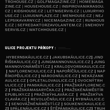
TROHOUSE.CZ
|
GOLFMAGAZINE.CZ
|
HOMEMAGA
ZINE.CZ
|
HOUSEHOUSE.CZ
|
INSPIROVANIKRASOU.
CZ
|
KIDSHOUSE.CZ
|
LETNISERVIS.CZ
|
LUXURYHO
USE.CZ
|
LUXUSNIPLAZE.CZ
|
MENHOUSE.CZ
|
NEJ
LEPSIKAVARNY.CZ
|
NICEMAGAZINE.CZ
|
RUNHOUS
E.CZ
|
SEFREDAKTORZAVOLANTEM.CZ
|
SNEHOVY
SERVIS.CZ
|
WATCHHOUSE.CZ
|
ULICE PROJEKTU PŘÍKOPY :
HYBERNSKÁULICE.CZ
|
JAKUBSKÁULICE.CZ
|
JIND
ŘIŠSKÁULICE.CZ
|
JUNGMANNOVAULICE.CZ
|
JUNG
MANNOVONÁMĚSTÍ.CZ
|
KRALODVORSKAULICE.CZ
|
NAFLORENCIULICE.CZ
|
NAPOŘÍČÍULICE.CZ
|
NAP
ŘÍKOPĚULICE.CZ
|
NÁRODNÍULICE.CZ
|
NEKÁZANK
AULICE.CZ
|
OPLETALOVAULICE.CZ
|
OVOCNÝTRH
ULICE.CZ
|
PANSKÁULICE.CZ
|
PRAŽSKÁFLORENC.C
Z
|
PRAŽSKÁMASARYČKA.CZ
|
PRAŽSKÉNÁMĚSTÍR
EPUBLIKY.CZ
|
PRAŽSKÝHLAVÁK.CZ
|
PRAŽSKÝVA
CLAVÁK.CZ
|
REVOLUČNÍULICE.CZ
|
RYBNÁULICE.C
Z
|
SENOVÁŽNÉNÁMĚSTÍ.CZ
|
SOUKENICKAULICE.C
Z
|
SPÁLENÁULICE.CZ
|
ŠTĚPÁNSKÁULICE.CZ
|
TRUH